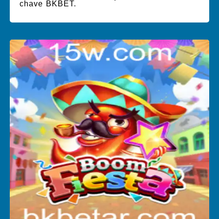
chave BKBET.