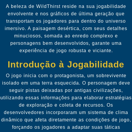
A beleza de WildThirst reside na sua jogabilidade
envolvente e nos gráficos de última geração que
transportam os jogadores para dentro do universo
imersivo. A paisagem desértica, com seus detalhes
minuciosos, somada ao enredo complexo e
personagens bem desenvolvidos, garante uma
experiência de jogo robusta e viciante.
Introdução à Jogabilidade
O jogo inicia com o protagonista, um sobrevivente
isolado em uma terra esquecida. O personagem deve
seguir pistas deixadas por antigas civilizações,
utilizando essas informações para elaborar estratégias
de exploração e coleta de recursos. Os
desenvolvedores incorporaram um sistema de clima
dinâmico que afeta diretamente as condições de jogo,
forçando os jogadores a adaptar suas táticas