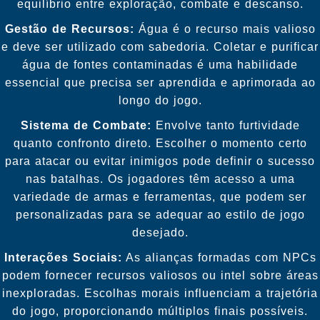
equilíbrio entre exploração, combate e descanso.
Gestão de Recursos:
Água é o recurso mais valioso
e deve ser utilizado com sabedoria. Coletar e purificar
água de fontes contaminadas é uma habilidade
essencial que precisa ser aprendida e aprimorada ao
longo do jogo.
Sistema de Combate:
Envolve tanto furtividade
quanto confronto direto. Escolher o momento certo
para atacar ou evitar inimigos pode definir o sucesso
nas batalhas. Os jogadores têm acesso a uma
variedade de armas e ferramentas, que podem ser
personalizadas para se adequar ao estilo de jogo
desejado.
Interações Sociais:
As alianças formadas com NPCs
podem fornecer recursos valiosos ou intel sobre áreas
inexploradas. Escolhas morais influenciam a trajetória
do jogo, proporcionando múltiplos finais possíveis.