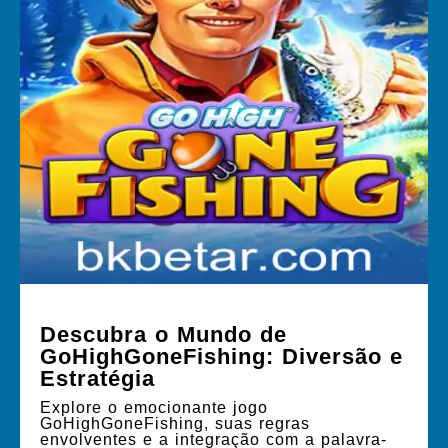
Descubra o Mundo de
GoHighGoneFishing: Diversão e
Estratégia
Explore o emocionante jogo
GoHighGoneFishing, suas regras
envolventes e a integração com a palavra-