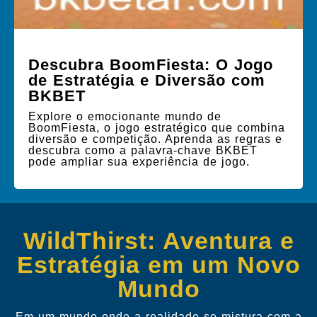
Descubra BoomFiesta: O Jogo
de Estratégia e Diversão com
BKBET
Explore o emocionante mundo de
BoomFiesta, o jogo estratégico que combina
diversão e competição. Aprenda as regras e
descubra como a palavra-chave BKBET
pode ampliar sua experiência de jogo.
WildThirst: Aventura e
Estratégia em um Novo
Mundo
Em um mundo onde a realidade se mistura com a