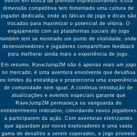
outros em busca de prêmios impressionantes. Essa
dimensão competitiva tem fomentado uma cultura de
jogador dedicada, onde as táticas de jogo e dicas são
trocadas para maximizar o potencial de vitória. O
engajamento com as plataformas sociais do jogo
também tem se mostrado um ponto de vitalidade, onde
desenvolvedores e jogadores compartilham feedback
para melhorar ainda mais a experiência de jogo.
Em resumo, RaveJump2M não é apenas mais um jogo
no mercado; é uma aventura envolvente que desafioa
os limites da estratégia e proporciona uma experiência
de comunidade sem igual. A contínua introdução de
atualizações e eventos especiais garante que
RaveJump2M permaneça na vanguarda do
entretenimento interativo, convidando novos jogadores
a participarem da ação. Com aventuras eletrizantes
que aguardam por novos exploradores e uma vasta
gama de desafios a serem superados, o jogo promete