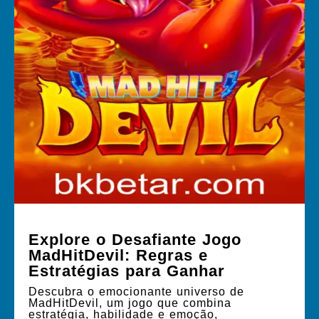
Explore o Desafiante Jogo
MadHitDevil: Regras e
Estratégias para Ganhar
Descubra o emocionante universo de
MadHitDevil, um jogo que combina
estratégia, habilidade e emoção,