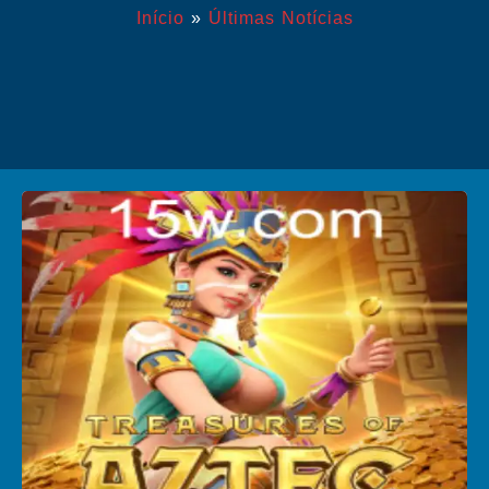
Início
»
Últimas Notícias