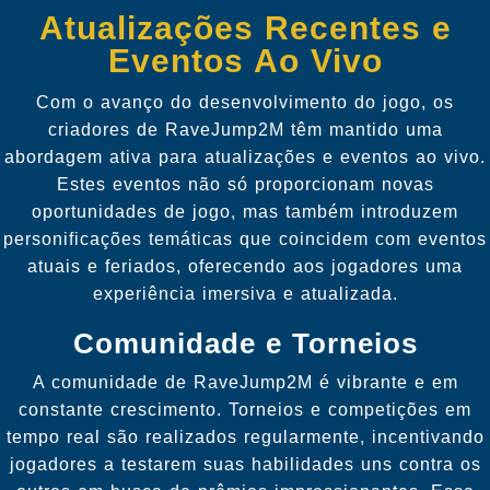
Atualizações Recentes e
Eventos Ao Vivo
Com o avanço do desenvolvimento do jogo, os
criadores de RaveJump2M têm mantido uma
abordagem ativa para atualizações e eventos ao vivo.
Estes eventos não só proporcionam novas
oportunidades de jogo, mas também introduzem
personificações temáticas que coincidem com eventos
atuais e feriados, oferecendo aos jogadores uma
experiência imersiva e atualizada.
Comunidade e Torneios
A comunidade de RaveJump2M é vibrante e em
constante crescimento. Torneios e competições em
tempo real são realizados regularmente, incentivando
jogadores a testarem suas habilidades uns contra os