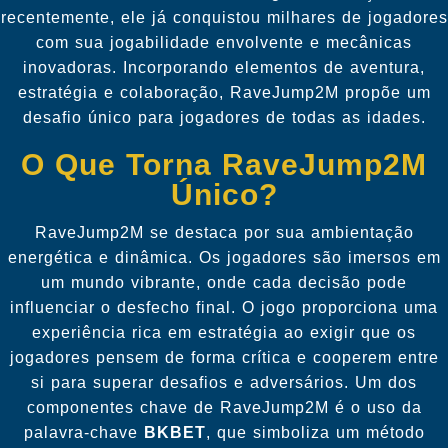
recentemente, ele já conquistou milhares de jogadores
com sua jogabilidade envolvente e mecânicas
inovadoras. Incorporando elementos de aventura,
estratégia e colaboração, RaveJump2M propõe um
desafio único para jogadores de todas as idades.
O Que Torna RaveJump2M
Único?
RaveJump2M se destaca por sua ambientação
energética e dinâmica. Os jogadores são imersos em
um mundo vibrante, onde cada decisão pode
influenciar o desfecho final. O jogo proporciona uma
experiência rica em estratégia ao exigir que os
jogadores pensem de forma crítica e cooperem entre
si para superar desafios e adversários. Um dos
componentes chave de RaveJump2M é o uso da
palavra-chave
BKBET
, que simboliza um método