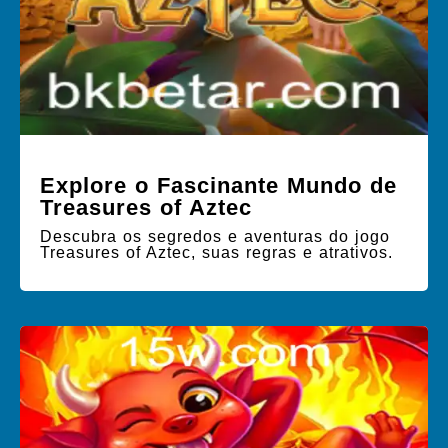
Explore o Fascinante Mundo de
Treasures of Aztec
Descubra os segredos e aventuras do jogo
Treasures of Aztec, suas regras e atrativos.