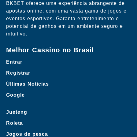
BKBET oferece uma experiência abrangente de
apostas online, com uma vasta gama de jogos e
eventos esportivos. Garanta entretenimento e
potencial de ganhos em um ambiente seguro e
intuitivo.
Melhor Cassino no Brasil
Entrar
Registrar
Últimas Notícias
Google
Jueteng
Roleta
Jogos de pesca