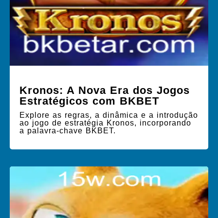
Kronos: A Nova Era dos Jogos
Estratégicos com BKBET
Explore as regras, a dinâmica e a introdução
ao jogo de estratégia Kronos, incorporando
a palavra-chave BKBET.