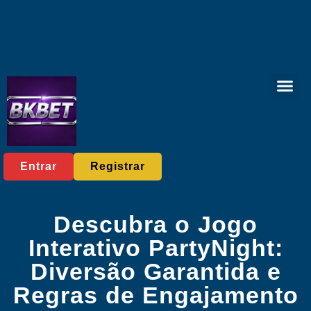
Jogos de pesc
Caça-níqueis onlin
Últimas Not
Entrar
Registrar
Descubra o Jogo
Interativo PartyNight:
Diversão Garantida e
Regras de Engajamento