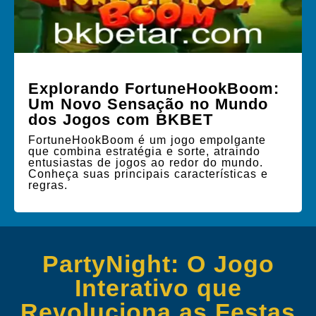
Explorando FortuneHookBoom:
Um Novo Sensação no Mundo
dos Jogos com BKBET
FortuneHookBoom é um jogo empolgante
que combina estratégia e sorte, atraindo
entusiastas de jogos ao redor do mundo.
Conheça suas principais características e
regras.
PartyNight: O Jogo
Interativo que
Revoluciona as Festas