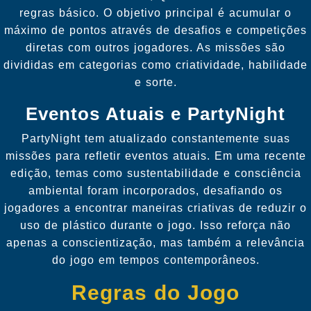
regras básico. O objetivo principal é acumular o
máximo de pontos através de desafios e competições
diretas com outros jogadores. As missões são
divididas em categorias como criatividade, habilidade
e sorte.
Eventos Atuais e PartyNight
PartyNight tem atualizado constantemente suas
missões para refletir eventos atuais. Em uma recente
edição, temas como sustentabilidade e consciência
ambiental foram incorporados, desafiando os
jogadores a encontrar maneiras criativas de reduzir o
uso de plástico durante o jogo. Isso reforça não
apenas a conscientização, mas também a relevância
do jogo em tempos contemporâneos.
Regras do Jogo