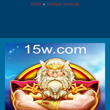
Início
»
Últimas Notícias