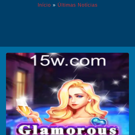
Início
»
Últimas Notícias