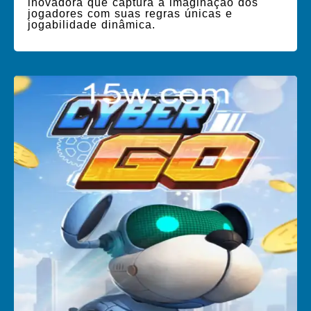
inovadora que captura a imaginação dos
jogadores com suas regras únicas e
jogabilidade dinâmica.