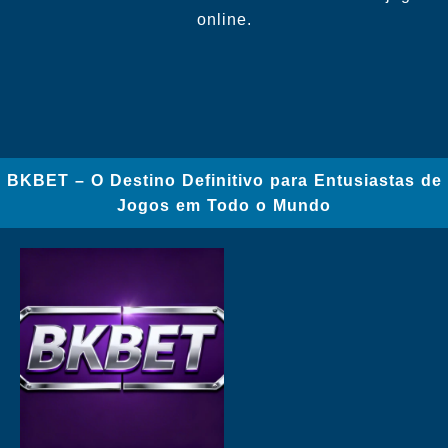
online.
BKBET – O Destino Definitivo para Entusiastas de
Jogos em Todo o Mundo