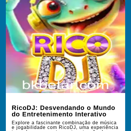
RicoDJ: Desvendando o Mundo
do Entretenimento Interativo
Explore a fascinante combinação de música
e jogabilidade com RicoDJ, uma experiência