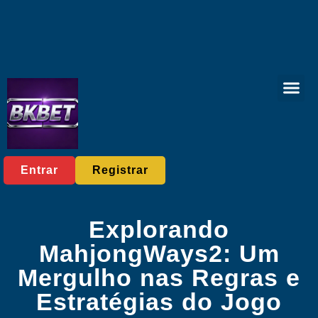
Jogos de pesc
Caça-níqueis onlin
Últimas Not
Entrar
Registrar
Explorando
MahjongWays2: Um
Mergulho nas Regras e
Estratégias do Jogo