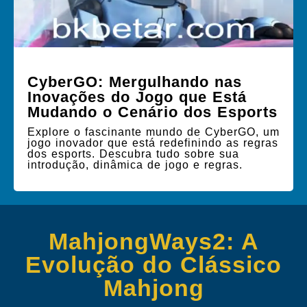
CyberGO: Mergulhando nas
Inovações do Jogo que Está
Mudando o Cenário dos Esports
Explore o fascinante mundo de CyberGO, um
jogo inovador que está redefinindo as regras
dos esports. Descubra tudo sobre sua
introdução, dinâmica de jogo e regras.
MahjongWays2: A
Evolução do Clássico
Mahjong