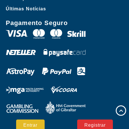
Últimas Notícias
Pagamento Seguro
Entrar
Registrar
Copyright © BKBET Cassino Reservado