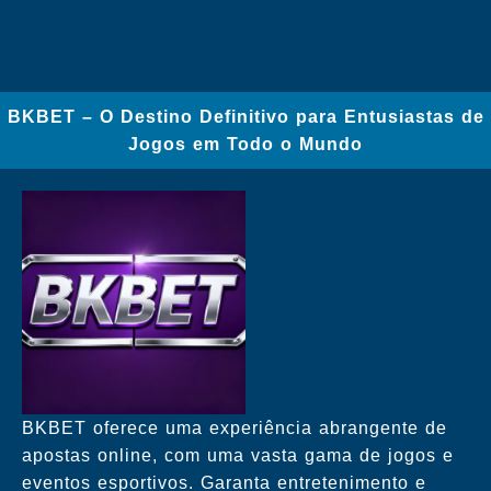
BKBET – O Destino Definitivo para Entusiastas de
Jogos em Todo o Mundo
BKBET oferece uma experiência abrangente de
apostas online, com uma vasta gama de jogos e
eventos esportivos. Garanta entretenimento e