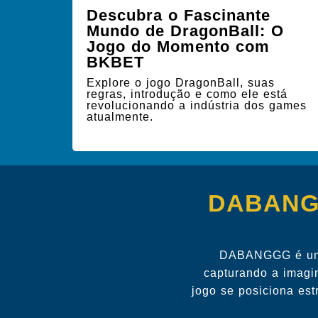
Descubra o Fascinante
Mundo de DragonBall: O
Jogo do Momento com
BKBET
Explore o jogo DragonBall, suas
regras, introdução e como ele está
revolucionando a indústria dos games
atualmente.
DABANGG
DABANGGG é um j
capturando a imagi
jogo se posiciona est