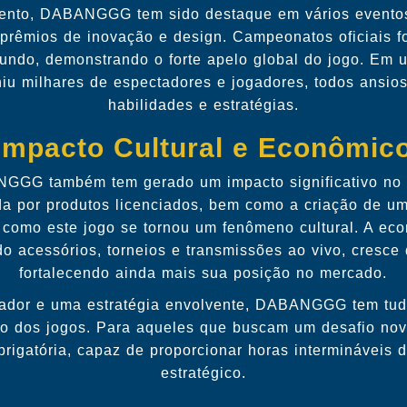
nto, DABANGGG tem sido destaque em vários eventos
 prêmios de inovação e design. Campeonatos oficiais 
mundo, demonstrando o forte apelo global do jogo. Em 
niu milhares de espectadores e jogadores, todos ansios
habilidades e estratégias.
Impacto Cultural e Econômic
GGG também tem gerado um impacto significativo no 
 por produtos licenciados, bem como a criação de u
 como este jogo se tornou um fenômeno cultural. A ec
acessórios, torneios e transmissões ao vivo, cresce 
fortalecendo ainda mais sua posição no mercado.
ador e uma estratégia envolvente, DABANGGG tem tudo
 dos jogos. Para aqueles que buscam um desafio nov
igatória, capaz de proporcionar horas intermináveis 
estratégico.