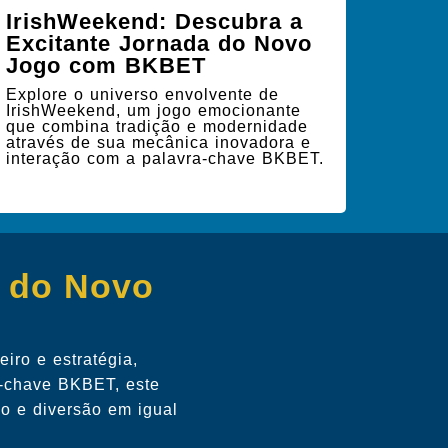
IrishWeekend: Descubra a
Excitante Jornada do Novo
Jogo com BKBET
Explore o universo envolvente de
IrishWeekend, um jogo emocionante
que combina tradição e modernidade
através de sua mecânica inovadora e
interação com a palavra-chave BKBET.
 do Novo
ro e estratégia,
a-chave BKBET, este
io e diversão em igual