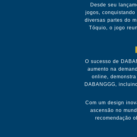
Desde seu lançame
jogos, conquistando
diversas partes do 
Tóquio, o jogo reu
O sucesso de DABAN
aumento na demanda
online, demonstra
DABANGGG, incluindo 
Com um design inov
ascensão no mundo
recomendação obr