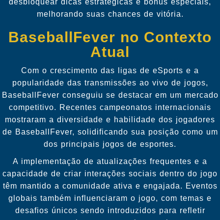
desbloquear dicas estratégicas e bônus especiais,
melhorando suas chances de vitória.
BaseballFever no Contexto
Atual
Com o crescimento das ligas de eSports e a
popularidade das transmissões ao vivo de jogos,
BaseballFever conseguiu se destacar em um mercado
competitivo. Recentes campeonatos internacionais
mostraram a diversidade e habilidade dos jogadores
de BaseballFever, solidificando sua posição como um
dos principais jogos de esportes.
A implementação de atualizações frequentes e a
capacidade de criar interações sociais dentro do jogo
têm mantido a comunidade ativa e engajada. Eventos
globais também influenciaram o jogo, com temas e
desafios únicos sendo introduzidos para refletir