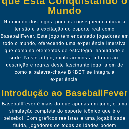
que Está Conquistando o
Mundo
No mundo dos jogos, poucos conseguem capturar a
tensão e a excitação do esporte real como
BaseballFever. Este jogo tem encantado jogadores em
todo o mundo, oferecendo uma experiência imersiva
que combina elementos de estratégia, habilidade e
sorte. Neste artigo, exploraremos a introdução,
descrição e regras deste fascinante jogo, além de
como a palavra-chave BKBET se integra à
experiência.
Introdução ao BaseballFever
BaseballFever é mais do que apenas um jogo; é uma
simulação completa do esporte icônico que é o
beisebol. Com gráficos realistas e uma jogabilidade
fluida, jogadores de todas as idades podem