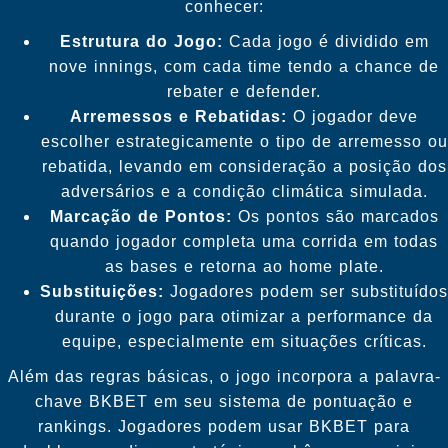
conhecer:
Estrutura do Jogo:
Cada jogo é dividido em
nove innings, com cada time tendo a chance de
rebater e defender.
Arremessos e Rebatidas:
O jogador deve
escolher estrategicamente o tipo de arremesso ou
rebatida, levando em consideração a posição dos
adversários e a condição climática simulada.
Marcação de Pontos:
Os pontos são marcados
quando jogador completa uma corrida em todas
as bases e retorna ao home plate.
Substituições:
Jogadores podem ser substituídos
durante o jogo para otimizar a performance da
equipe, especialmente em situações críticas.
Além das regras básicas, o jogo incorpora a palavra-
chave BKBET em seu sistema de pontuação e
rankings. Jogadores podem usar BKBET para