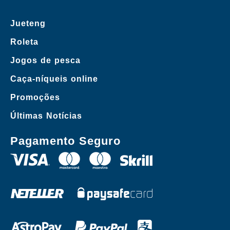
Jueteng
Roleta
Jogos de pesca
Caça-níqueis online
Promoções
Últimas Notícias
Pagamento Seguro