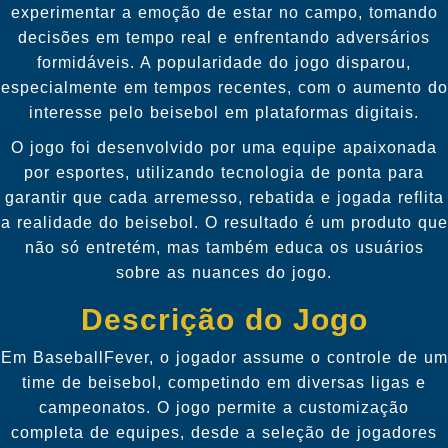
experimentar a emoção de estar no campo, tomando
decisões em tempo real e enfrentando adversários
formidáveis. A popularidade do jogo disparou,
especialmente em tempos recentes, com o aumento do
interesse pelo beisebol em plataformas digitais.
O jogo foi desenvolvido por uma equipe apaixonada
por esportes, utilizando tecnologia de ponta para
garantir que cada arremesso, rebatida e jogada reflita
a realidade do beisebol. O resultado é um produto que
não só entretém, mas também educa os usuários
sobre as nuances do jogo.
Descrição do Jogo
Em BaseballFever, o jogador assume o controle de um
time de beisebol, competindo em diversas ligas e
campeonatos. O jogo permite a customização
completa de equipes, desde a seleção de jogadores